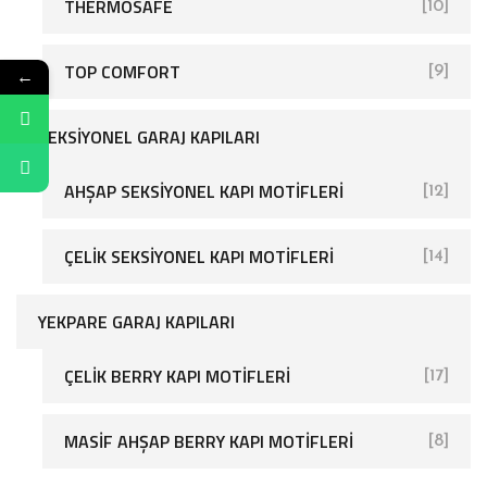
THERMOSAFE
[10]
TOP COMFORT
[9]
←
SEKSIYONEL GARAJ KAPILARI
AHŞAP SEKSIYONEL KAPI MOTIFLERI
[12]
[26]
ÇELIK SEKSIYONEL KAPI MOTIFLERI
[14]
YEKPARE GARAJ KAPILARI
ÇELIK BERRY KAPI MOTIFLERI
[17]
[25]
MASIF AHŞAP BERRY KAPI MOTIFLERI
[8]