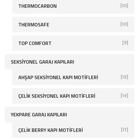
THERMOCARBON
[10]
THERMOSAFE
[10]
TOP COMFORT
[9]
SEKSIYONEL GARAJ KAPILARI
AHŞAP SEKSIYONEL KAPI MOTIFLERI
[12]
[26]
ÇELIK SEKSIYONEL KAPI MOTIFLERI
[14]
YEKPARE GARAJ KAPILARI
ÇELIK BERRY KAPI MOTIFLERI
[17]
[25]