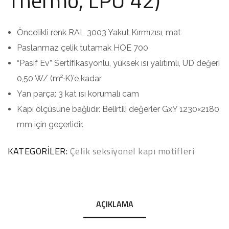
Thermo, LPU 42)
Öncelikli renk RAL 3003 Yakut Kırmızısı, mat
Paslanmaz çelik tutamak HOE 700
“Pasif Ev” Sertifikasyonlu, yüksek ısı yalıtımlı, UD değeri
0,50 W/ (m²·K)’e kadar
Yan parça: 3 kat ısı korumalı cam
Kapı ölçüsüne bağlıdır. Belirtili değerler GxY 1230×2180
mm için geçerlidir.
KATEGORILER:
Çelik seksiyonel kapı motifleri
AÇIKLAMA