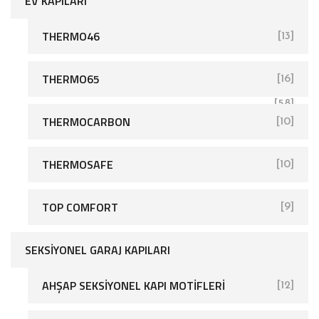
EV KAPILARI
THERMO46
[13]
THERMO65
[16]
[58]
THERMOCARBON
[10]
THERMOSAFE
[10]
TOP COMFORT
[9]
SEKSIYONEL GARAJ KAPILARI
AHŞAP SEKSIYONEL KAPI MOTIFLERI
[12]
[26]