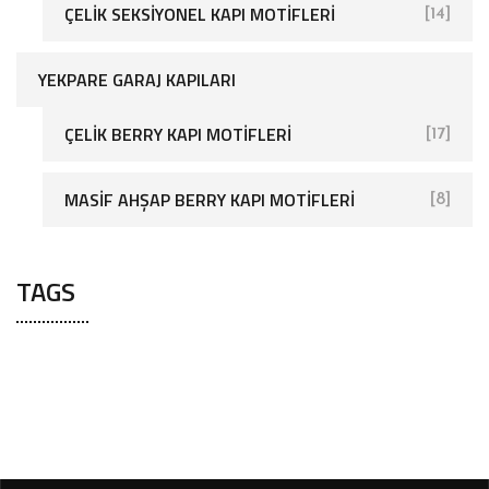
ÇELIK SEKSIYONEL KAPI MOTIFLERI
[14]
YEKPARE GARAJ KAPILARI
ÇELIK BERRY KAPI MOTIFLERI
[17]
[25]
MASIF AHŞAP BERRY KAPI MOTIFLERI
[8]
TAGS