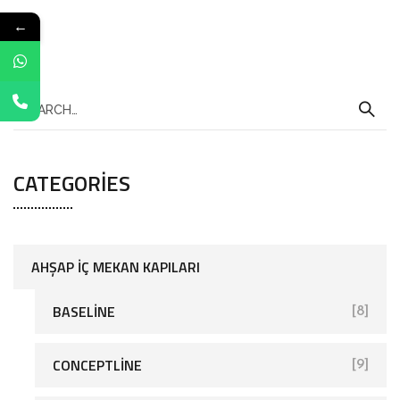
←
CATEGORIES
AHŞAP İÇ MEKAN KAPILARI
BASELINE
[8]
CONCEPTLINE
[9]
[27]