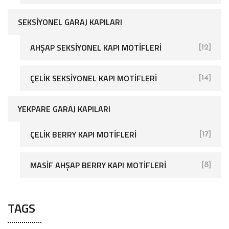
SEKSIYONEL GARAJ KAPILARI
AHŞAP SEKSIYONEL KAPI MOTIFLERI
[12]
[26]
ÇELIK SEKSIYONEL KAPI MOTIFLERI
[14]
YEKPARE GARAJ KAPILARI
ÇELIK BERRY KAPI MOTIFLERI
[17]
[25]
MASIF AHŞAP BERRY KAPI MOTIFLERI
[8]
TAGS