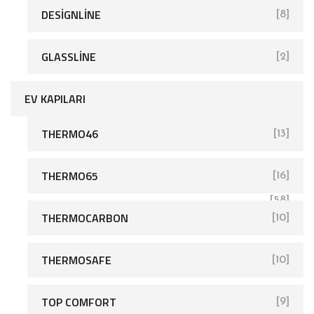
DESIGNLINE
[8]
GLASSLINE
[2]
EV KAPILARI
THERMO46
[13]
THERMO65
[16]
[58]
THERMOCARBON
[10]
THERMOSAFE
[10]
TOP COMFORT
[9]