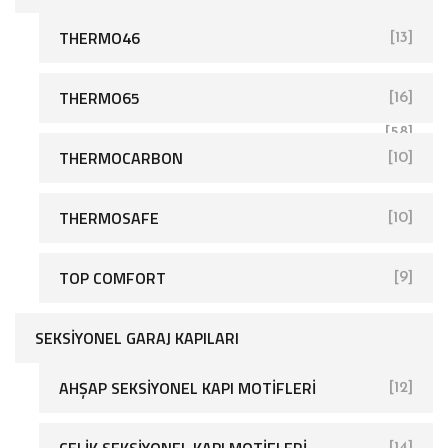
THERMO46
[13]
THERMO65
[16]
[58]
THERMOCARBON
[10]
THERMOSAFE
[10]
TOP COMFORT
[9]
SEKSIYONEL GARAJ KAPILARI
AHŞAP SEKSIYONEL KAPI MOTIFLERI
[12]
[26]