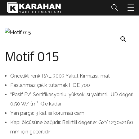
Motif 015
Öncelikli renk RAL 3003 Yakut Kırmızısı, mat
Paslanmaz çelik tutamak HOE 700
“Pasif Ev” Sertifikasyonlu, yüksek ısı yalıtımlı, UD değeri
0,50 W/ (m²·K)’e kadar
Yan parça: 3 kat ısı korumalı cam
Kapı ölçüsüne bağlıdır. Belirtili değerler GxY 1230×2180
mm için geçerlidir.