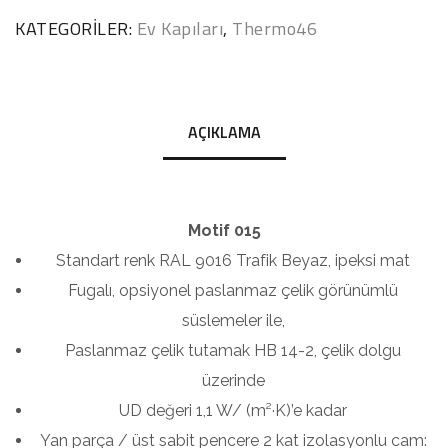
KATEGORILER:
Ev Kapıları
,
Thermo46
AÇIKLAMA
Motif 015
Standart renk RAL 9016 Trafik Beyaz, ipeksi mat
Fugalı, opsiyonel paslanmaz çelik görünümlü
süslemeler ile,
Paslanmaz çelik tutamak HB 14-2, çelik dolgu
üzerinde
UD değeri 1,1 W/ (m²·K)’e kadar
Yan parça / üst sabit pencere 2 kat izolasyonlu cam: