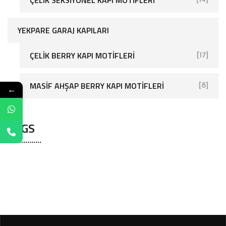
ÇELIK SEKSIYONEL KAPI MOTIFLERI
[14]
YEKPARE GARAJ KAPILARI
ÇELIK BERRY KAPI MOTIFLERI
[17]
[25]
MASIF AHŞAP BERRY KAPI MOTIFLERI
[8]
←
TAGS