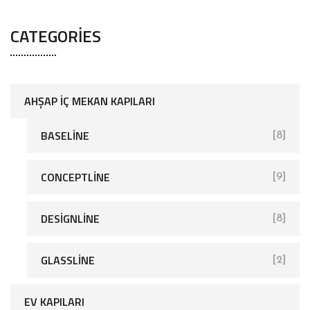
CATEGORIES
AHŞAP İÇ MEKAN KAPILARI
BASELINE
[8]
CONCEPTLINE
[9]
[27]
DESIGNLINE
[8]
GLASSLINE
[2]
EV KAPILARI